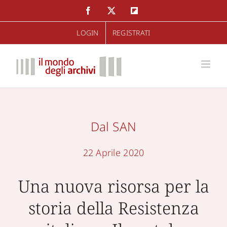
Salta
Facebook
Twitter
Flipboard
al
LOGIN
REGISTRATI
contenuto
Dal SAN
22 Aprile 2020
Una nuova risorsa per la
storia della Resistenza