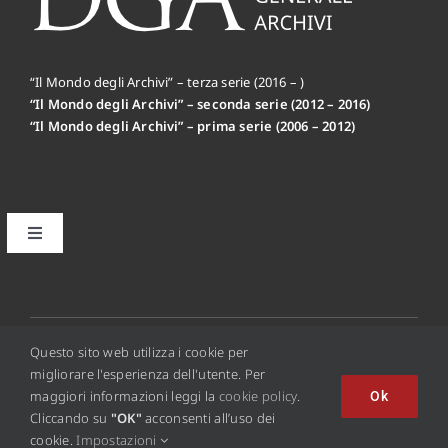
“Il Mondo degli Archivi” – terza serie (2016 – )
“Il Mondo degli Archivi” – seconda serie (2012 – 2016)
“Il Mondo degli Archivi” – prima serie (2006 – 2012)
Toggle
Navigation
Il primo editoriale MdA: la Mission
Disclaimer
© 2012 - 2026 • Copyright © 2016 Il Mondo Degli Archivi
Questo sito web utilizza i cookie per
Online - ISSN 2284-0494
migliorare l'esperienza dell'utente. Per
maggiori informazioni leggi la
cookie policy
.
Ok
Privacy Policy
Cliccando su
"OK"
acconsenti all’uso dei
cookie.
Impostazioni