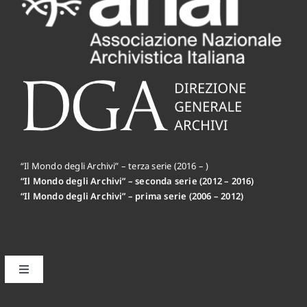
“Il Mondo degli Archivi” – terza serie (2016 – )
“Il Mondo degli Archivi” – seconda serie (2012 – 2016)
“Il Mondo degli Archivi” – prima serie (2006 – 2012)
Toggle
Navigation
Il primo editoriale MdA: la Mission