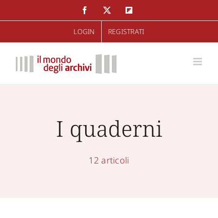
Salta
Facebook
Twitter
Flipboard
al
LOGIN
REGISTRATI
contenuto
I quaderni
12 articoli