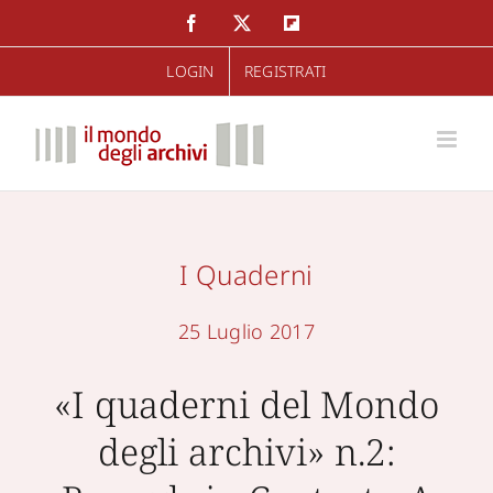
Salta
Facebook
Twitter
Flipboard
al
LOGIN
REGISTRATI
contenuto
I Quaderni
25 Luglio 2017
«I quaderni del Mondo
degli archivi» n.2: