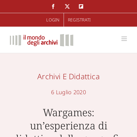
Salta
Facebook
Twitter
Flipboard
al
LOGIN
REGISTRATI
contenuto
Archivi E Didattica
6 Luglio 2020
Wargames:
un’esperienza di