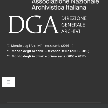
“Il Mondo degli Archivi” – terza serie (2016 – )
“Il Mondo degli Archivi” – seconda serie (2012 – 2016)
“Il Mondo degli Archivi” – prima serie (2006 – 2012)
Toggle
Navigation
Il primo editoriale MdA: la Mission