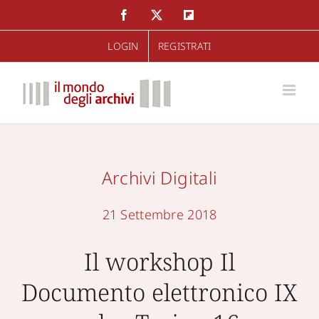
Salta
Facebook
Twitter
Flipboard
al
LOGIN
REGISTRATI
contenuto
Archivi Digitali
21 Settembre 2018
Il workshop Il
Documento elettronico IX