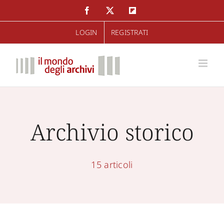
Salta
Facebook
Twitter
Flipboard
al
LOGIN
REGISTRATI
contenuto
Archivio storico
15 articoli