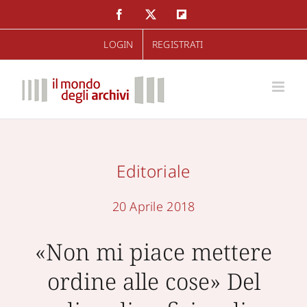
Salta
Facebook
Twitter
Flipboard
al
LOGIN
REGISTRATI
contenuto
Editoriale
20 Aprile 2018
«Non mi piace mettere
ordine alle cose» Del