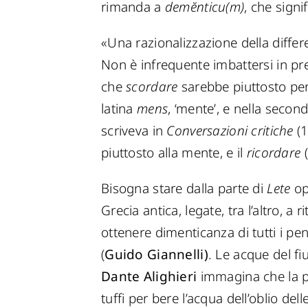
rimanda a
demĕnticu(m)
, che signi
«Una razionalizzazione della differe
Non è infrequente imbattersi in pre
che
scordare
sarebbe piuttosto pert
latina
mens
, ‘mente’, e nella secon
scriveva in
Conversazioni critiche
(1
piuttosto alla mente, e il
ricordare
Bisogna stare dalla parte di
Lete
op
Grecia antica, legate, tra l’altro, a 
ottenere dimenticanza di tutti i pen
(
Guido Giannelli)
. Le acque del f
Dante Alighieri
immagina che la pr
tuffi per bere l’acqua dell’oblio dell