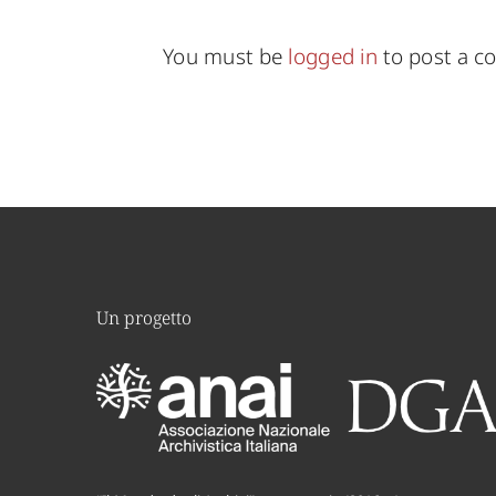
You must be
logged in
to post a 
Un progetto