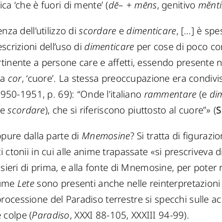
fica ‘che è fuori di mente’ (
dē
– +
mēns
, genitivo
mĕnti
nza dell’utilizzo di
scordare
e
dimenticare
, […] è sp
scrizioni dell’uso di
dimenticare
per cose di poco co
inente a persone care e affetti, essendo presente ne
da
cor
, ‘cuore’. La stessa preoccupazione era condiv
950-1951, p. 69): “Onde l’italiano
rammentare
(e
di
(e
scordare
), che si riferiscono piuttosto al cuore”» (
S
pure dalla parte di
Mnemosine
? Si tratta di figurazi
riti ctonii in cui alle anime trapassate «si prescriveva d
sieri di prima, e alla fonte di Mnemosine, per poter r
iume
Lete
sono presenti anche nelle reinterpretazioni 
ocessione del Paradiso terrestre si specchi sulle acq
e colpe (
Paradiso
, XXXI 88-105, XXXIII 94-99).