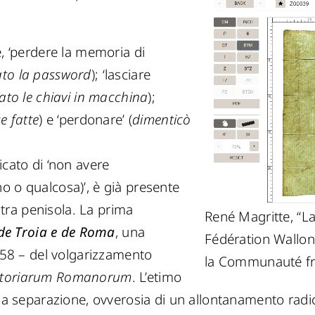
e, ‘perdere la memoria di
ato la password
); ‘lasciare
cato le chiavi in macchina
);
e fatte
) e ‘perdonare’ (
dimenticò
icato di ‘non avere
o o qualcosa)’, è già presente
ostra penisola. La prima
René Magritte, “L
 de Troia e de Roma
, una
Fédération Wallon
1258 – del volgarizzamento
la Communauté fra
Ystoriarum Romanorum
. L’etimo
una separazione, ovverosia di un allontanamento radic