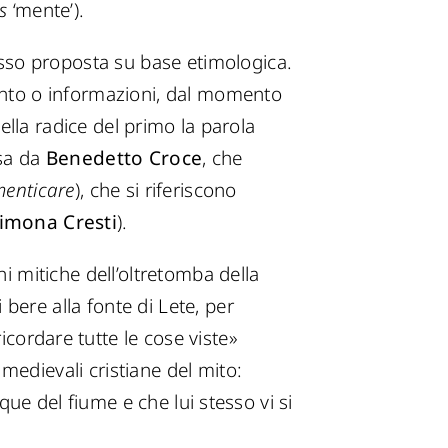
s
‘mente’).
esso proposta su base etimologica.
nto o informazioni, dal momento
lla radice del primo la parola
isa da
Benedetto Croce
, che
menticare
), che si riferiscono
imona Cresti
).
oni mitiche dell’oltretomba della
i bere alla fonte di Lete, per
icordare tutte le cose viste»
medievali cristiane del mito:
ue del fiume e che lui stesso vi si