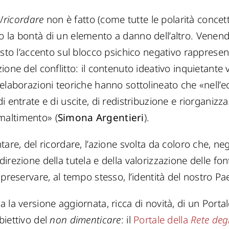
/
ricordare
non è fatto (come tutte le polarità concett
la bontà di un elemento a danno dell’altro. Venendo 
osto l’accento sul blocco psichico negativo rappresen
ione del conflitto: il contenuto ideativo inquietante
 elaborazioni teoriche hanno sottolineato che «nell
i entrate e di uscite, di redistribuzione e riorganiz
maltimento» (
Simona Argentieri
).
re, del ricordare, l’azione svolta da coloro che, negli
rezione della tutela e della valorizzazione delle font
 preservare, al tempo stesso, l’identità del nostro Pa
 la versione aggiornata, ricca di novità, di un Porta
biettivo del
non dimenticare
: il
Portale della
Rete deg