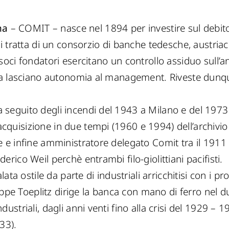
na
– COMIT – nasce nel 1894 per investire sul debito 
 Si tratta di un consorzio di banche tedesche, austria
I soci fondatori esercitano un controllo assiduo sul
, ma lasciano autonomia al management. Riveste dunq
 seguito degli incendi del 1943 a Milano e del 1973 
cquisizione in due tempi (1960 e 1994) dell’archivio 
e e infine amministratore delegato Comit tra il 1911 e
erico Weil perchè entrambi filo-giolittiani pacifisti.
lata ostile da parte di industriali arricchitisi con i pro
e Toeplitz dirige la banca con mano di ferro nel dup
dustriali, dagli anni venti fino alla crisi del 1929 – 
933).