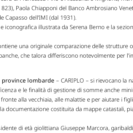
1823), Paola Chiapponi del Banco Ambrosiano Venet
e Capasso dell’IMI (dal 1931).
e iconografica illustrata da Serena Berno e la sezio
ntiene una originale comparazione delle strutture or
 banche, che talora differiscono notevolmente per l’
le province lombarde
– CARIPLO – si rievocano la na
cenza e le finalità di gestione di somme anche min
ronte alla vecchiaia, alle malattie e per aiutare i figl
 la documentazione costituita da mappe catastali, piani
esidente di età giolittiana Giuseppe Marcora, garibald