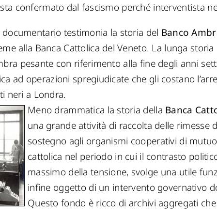
lista confermato dal fascismo perché interventista n
ocumentario testimonia la storia del
Banco Ambr
e alla Banca Cattolica del Veneto. La lunga stori
ombra pesante con riferimento alla fine degli anni se
ca ad operazioni spregiudicate che gli costano l’arre
ati neri a Londra.
Meno drammatica la storia della
Banca Catto
una grande attività di raccolta delle rimesse de
sostegno agli organismi cooperativi di mutuo
cattolica nel periodo in cui il contrasto politic
massimo della tensione, svolge una utile funz
infine oggetto di un intervento governativo d
Questo fondo è ricco di archivi aggregati che