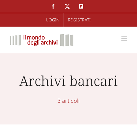
Salta
Facebook
Twitter
Flipboard
al
LOGIN
REGISTRATI
contenuto
Archivi bancari
3 articoli