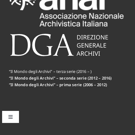
“Il Mondo degli Archivi” – terza serie (2016 – )
“Il Mondo degli Archivi” – seconda serie (2012 – 2016)
“Il Mondo degli Archivi” – prima serie (2006 – 2012)
Toggle
Navigation
Il primo editoriale MdA: la Mission