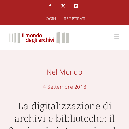
Salta
Facebook
Twitter
Flipboard
al
LOGIN
REGISTRATI
contenuto
Nel Mondo
4 Settembre 2018
La digitalizzazione di
archivi e biblioteche: il