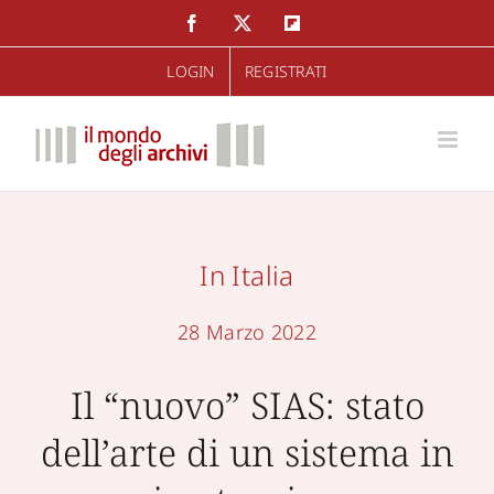
Salta
Facebook
Twitter
Flipboard
al
LOGIN
REGISTRATI
contenuto
In Italia
28 Marzo 2022
Il “nuovo” SIAS: stato
dell’arte di un sistema in