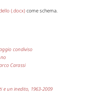
ello (.docx)
come schema.
guaggio condiviso
ano
Marco Carassi
i e un inedito, 1963-2009