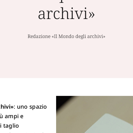
archivi»
Redazione «Il Mondo degli archivi»
hivi»
:
uno spazio
iù ampi e
i taglio