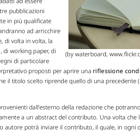
adatti ad essere
altre pubblicazioni
te in più qualificate
e andranno ad arricchire
i volta in volta, la
, di working paper, di
(by waterboard, www.flickr
gni di particolare
nterpretativo proposti per aprire una
riflessione cond
 il titolo scelto riprende quello di una precedente (fo
rovenienti dall’esterno della redazione che potranno e
tamente a un abstract del contributo. Una volta che l
o autore potrà inviare il contributo, il quale, in ogn