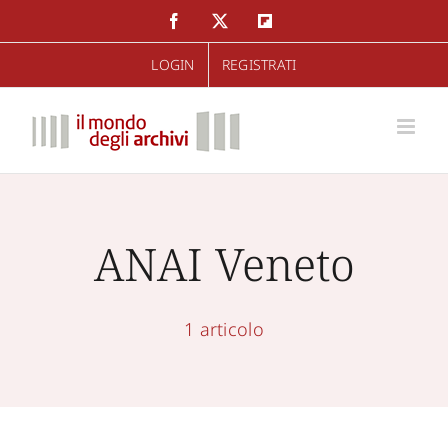
Salta
Facebook
Twitter
Flipboard
al
LOGIN
REGISTRATI
contenuto
ANAI Veneto
1 articolo