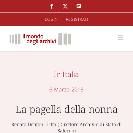
Salta
Facebook
Twitter
Flipboard
al
LOGIN
REGISTRATI
contenuto
In Italia
6 Marzo 2018
La pagella della nonna
Renato Dentoni-Litta (Direttore Archivio di Stato di
Salerno)