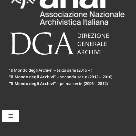
“Il Mondo degli Archivi” – terza serie (2016 – )
“Il Mondo degli Archivi” – seconda serie (2012 – 2016)
“Il Mondo degli Archivi” – prima serie (2006 – 2012)
Toggle
Navigation
Il primo editoriale MdA: la Mission