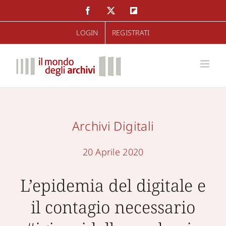
Salta
Facebook
Twitter
Flipboard
al
LOGIN
REGISTRATI
contenuto
Archivi Digitali
20 Aprile 2020
L’epidemia del digitale e
il contagio necessario