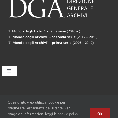
“Il Mondo degli Archivi” – terza serie (2016 – )
“Il Mondo degli Archivi” – seconda serie (2012 – 2016)
“Il Mondo degli Archivi” – prima serie (2006 – 2012)
Toggle
Navigation
Il primo editoriale MdA: la Mission
Disclaimer
© 2012 - 2026 • Copyright © 2016 Il Mondo Degli Archivi
Questo sito web utilizza i cookie per
Online - ISSN 2284-0494
migliorare l'esperienza dell'utente. Per
maggiori informazioni leggi la
cookie policy
.
Ok