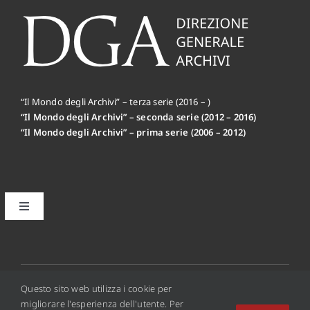
“Il Mondo degli Archivi” – terza serie (2016 – )
“Il Mondo degli Archivi” – seconda serie (2012 – 2016)
“Il Mondo degli Archivi” – prima serie (2006 – 2012)
Toggle
Navigation
Il primo editoriale MdA: la Mission
Disclaimer
© 2012 - 2026 • Copyright © 2016 Il Mondo Degli Archivi
Questo sito web utilizza i cookie per
Online - ISSN 2284-0494
migliorare l'esperienza dell'utente. Per