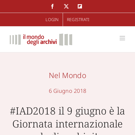
Salta
Facebook
Twitter
Flipboard
al
LOGIN
REGISTRATI
contenuto
Nel Mondo
6 Giugno 2018
#IAD2018 il 9 giugno è la
Giornata internazionale