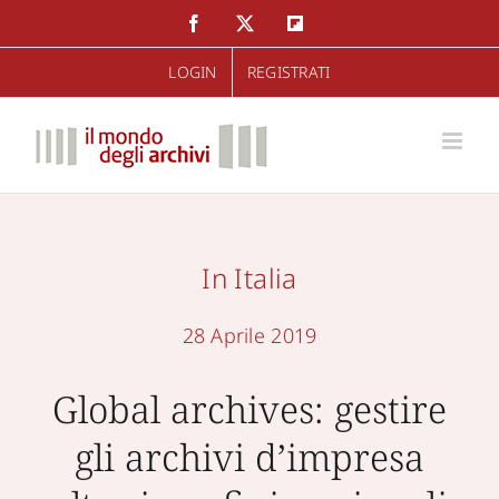
Salta
Facebook
Twitter
Flipboard
al
LOGIN
REGISTRATI
contenuto
In Italia
28 Aprile 2019
Global archives: gestire
gli archivi d’impresa