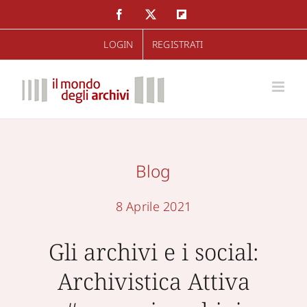
Salta
Facebook
Twitter
Flipboard
al
LOGIN
REGISTRATI
contenuto
Blog
8 Aprile 2021
Gli archivi e i social:
Archivistica Attiva