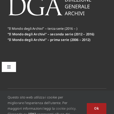
“Il Mondo degli Archivi” – terza serie (2016 – )
“Il Mondo degli Archivi” – seconda serie (2012 – 2016)
“Il Mondo degli Archivi” – prima serie (2006 – 2012)
Toggle
Navigation
Il primo editoriale MdA: la Mission
Disclaimer
© 2012 - 2026 • Copyright © 2016 Il Mondo Degli Archivi
Questo sito web utilizza i cookie per
Online - ISSN 2284-0494
migliorare l'esperienza dell'utente. Per
maggiori informazioni leggi la
cookie policy
.
Ok
Privacy Policy