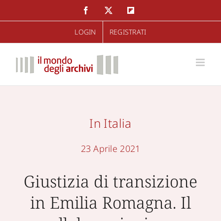
Salta
Facebook
Twitter
Flipboard
al
LOGIN
REGISTRATI
contenuto
In Italia
23 Aprile 2021
Giustizia di transizione
in Emilia Romagna. Il