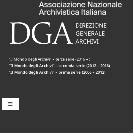
“Il Mondo degli Archivi” – terza serie (2016 – )
“Il Mondo degli Archivi” – seconda serie (2012 – 2016)
“Il Mondo degli Archivi” – prima serie (2006 – 2012)
Toggle
Navigation
Il primo editoriale MdA: la Mission