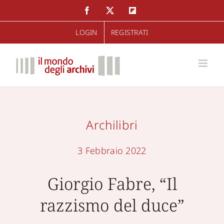
Salta
Facebook
Twitter
Flipboard
al
LOGIN
REGISTRATI
contenuto
Archilibri
3 Febbraio 2022
Giorgio Fabre, “Il
razzismo del duce”