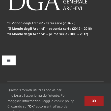
“Il Mondo degli Archivi” – terza serie (2016 – )
“Il Mondo degli Archivi” – seconda serie (2012 – 2016)
“Il Mondo degli Archivi” – prima serie (2006 – 2012)
Toggle
Navigation
Il primo editoriale MdA: la Mission
Disclaimer
© 2012 - 2026 • Copyright © 2016 Il Mondo Degli Archivi
Questo sito web utilizza i cookie per
Online - ISSN 2284-0494
migliorare l'esperienza dell'utente. Per
maggiori informazioni leggi la
cookie policy
.
Ok
Privacy Policy
Cliccando su
"OK"
acconsenti all’uso dei