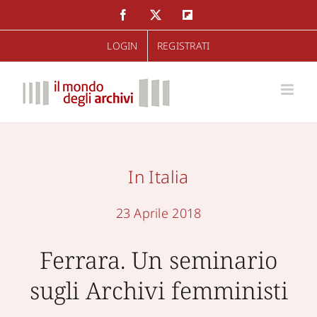
Salta
Facebook
Twitter
Flipboard
al
LOGIN
REGISTRATI
contenuto
In Italia
23 Aprile 2018
Ferrara. Un seminario
sugli Archivi femministi