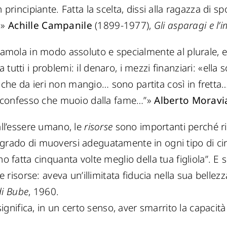
principiante. Fatta la scelta, dissi alla ragazza di sp
o»
Achille Campanile
(1899-1977),
Gli asparagi e l’
zziamola in modo assoluto e specialmente al plurale, 
tutti i problemi: il denaro, i mezzi finanziari: «ella
che da ieri non mangio… sono partita così in fretta
 ti confesso che muoio dalla fame…”»
Alberto Moravi
all’essere umano, le
risorse
sono importanti perché ri
n grado di muoversi adeguatamente in ogni tipo di ci
no fatta cinquanta volte meglio della tua figliola”. E 
ie risorse: aveva un’illimitata fiducia nella sua belle
di Bube
, 1960.
ignifica, in un certo senso, aver smarrito la capacità 