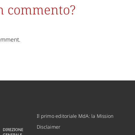
un commento?
comment.
Il primo editoriale MdA: la Mission
Disclaimer