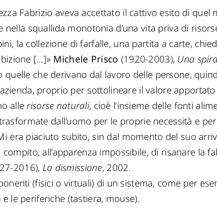
zza Fabrizio aveva accettato il cattivo esito di que
e nella squallida monotonia d’una vita priva di risor
 la collezione di farfalle, una partita a carte, chied
mbizione […]»
Michele Prisco
(1920-2003),
Una spira
 quelle che derivano dal lavoro delle persone, quind
’azienda, proprio per sottolineare il valore apportato
o alle
risorse naturali
, cioè l’insieme delle fonti alim
, trasformate dall’uomo per le proprie necessità e pe
 era piaciuto subito, sin dal momento del suo arrivo
l compito, all’apparenza impossibile, di risanare la f
927-2016),
La dismissione
, 2002.
nenti (fisici o virtuali) di un sistema, come per es
 le periferiche (tastiera, mouse).