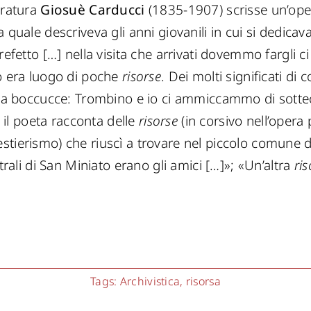
eratura
Giosuè Carducci
(1835-1907) scrisse un’oper
a quale descriveva gli anni giovanili in cui si dedica
refetto […] nella visita che arrivati dovemmo fargli c
to era luogo di poche
risorse
. Dei molti significati di 
ceva boccucce: Trombino e io ci ammiccammo di sott
, il poeta racconta delle
risorse
(in corsivo nell’opera
stierismo) che riuscì a trovare nel piccolo comune d
strali di San Miniato erano gli amici […]»; «Un’altra
ri
Tags:
Archivistica
,
risorsa