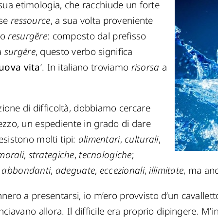
 sua etimologia, che racchiude un forte
ese
ressource
, a sua volta proveniente
ino
resurgĕre
: composto dal prefisso
a
surgĕre
, questo verbo significa
uova vita
’. In italiano troviamo
risorsa
a
zione di difficoltà, dobbiamo cercare
ezzo, un espediente in grado di dare
sistono molti tipi:
alimentari
,
culturali
,
morali
,
strategiche
,
tecnologiche
;
e
abbondanti
,
adeguate
,
eccezionali
,
illimitate
, ma an
ero a presentarsi, io m’ero provvisto d’un cavalletto,
ciavano allora. Il difficile era proprio dipingere. M’