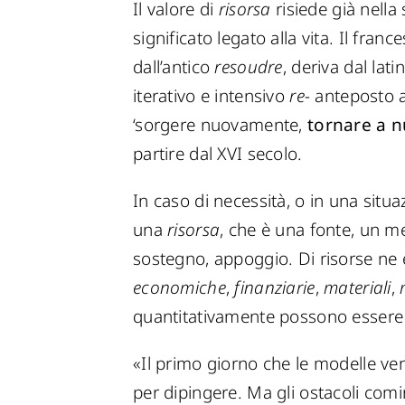
Il valore di
risorsa
risiede già nella
significato legato alla vita. Il franc
dall’antico
resoudre
, deriva dal lat
iterativo e intensivo
re-
anteposto 
‘sorgere nuovamente,
tornare a n
partire dal XVI secolo.
In caso di necessità, o in una situa
una
risorsa
, che è una fonte, un m
sostegno, appoggio. Di risorse ne e
economiche
,
finanziarie
,
materiali
,
quantitativamente possono esser
«Il primo giorno che le modelle venn
per dipingere. Ma gli ostacoli comin