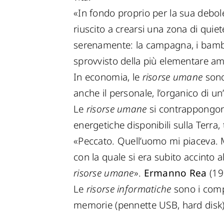
«In fondo proprio per la sua debole
riuscito a crearsi una zona di quiet
serenamente: la campagna, i bambini,
sprovvisto della più elementare a
In economia, le
risorse umane
sono
anche il personale, l’organico di un
Le
risorse umane
si contrappongon
energetiche disponibili sulla Terra
«Peccato. Quell’uomo mi piaceva. Mi
con la quale si era subito accinto a
risorse umane
».
Ermanno Rea
(1
Le
risorse informatiche
sono i compo
memorie (pennette USB, hard disk) e