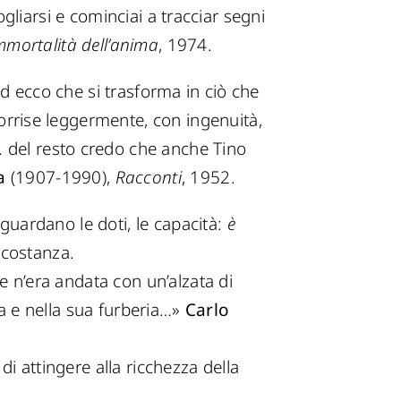
ogliarsi e cominciai a tracciar segni
immortalità dell’anima
, 1974.
ed ecco che si trasforma in ciò che
 sorrise leggermente, con ingenuità,
… del resto credo che anche Tino
a
(1907-1990),
Racconti
, 1952.
guardano le doti, le capacità:
è
rcostanza.
se n’era andata con un’alzata di
zza e nella sua furberia…»
Carlo
di attingere alla ricchezza della