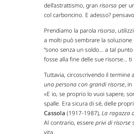
dell’astrattismo, gran
risorsa
per un 
col carboncino. E adesso? pensav
Prendiamo la parola
risorsa
, utili
a molti può sembrare la soluzione a 
“sono senza un soldo… a tal punto 
fosse alla fine delle sue risorse…
Tuttavia, circoscrivendo il termine 
una persona con grandi risorse
, i
«E io, se proprio lo vuoi sapere, so
spalle. Era sicura di sé, delle propr
Cassola
(1917-1987),
La ragazza 
Al contrario, essere
privi di risorse
s
vita.