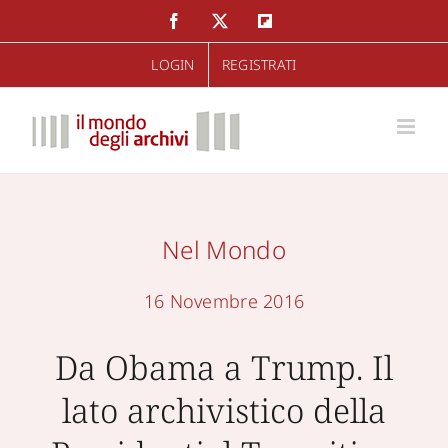
Salta
Facebook
Twitter
Flipboard
al
LOGIN
REGISTRATI
contenuto
Nel Mondo
16 Novembre 2016
Da Obama a Trump. Il
lato archivistico della