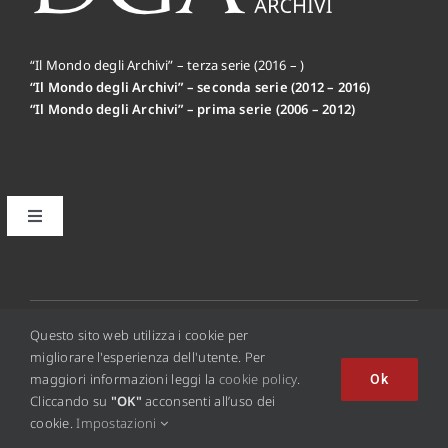
“Il Mondo degli Archivi” – terza serie (2016 – )
“Il Mondo degli Archivi” – seconda serie (2012 – 2016)
“Il Mondo degli Archivi” – prima serie (2006 – 2012)
Toggle
Navigation
Il primo editoriale MdA: la Mission
Disclaimer
© 2012 - 2026 • Copyright © 2016 Il Mondo Degli Archivi
Questo sito web utilizza i cookie per
Online - ISSN 2284-0494
migliorare l'esperienza dell'utente. Per
maggiori informazioni leggi la
cookie policy
.
Ok
Privacy Policy
Cliccando su
"OK"
acconsenti all’uso dei
cookie.
Impostazioni