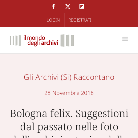
Salta
Facebook
Twitter
Flipboard
al
LOGIN
REGISTRATI
contenuto
Gli Archivi (si) Raccontano
28 Novembre 2018
Bologna felix. Suggestioni
dal passato nelle foto