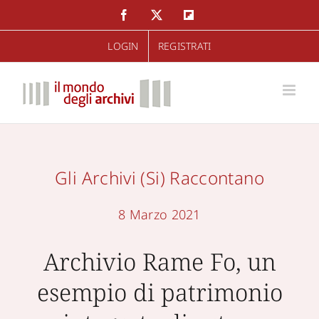
Salta
Facebook
Twitter
Flipboard
al
LOGIN
REGISTRATI
contenuto
Gli Archivi (si) Raccontano
8 Marzo 2021
Archivio Rame Fo, un
esempio di patrimonio