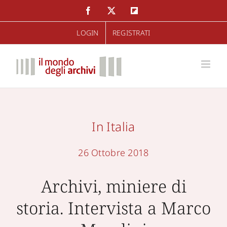
Salta
Facebook
Twitter
Flipboard
al
LOGIN
REGISTRATI
contenuto
In Italia
26 Ottobre 2018
Archivi, miniere di
storia. Intervista a Marco