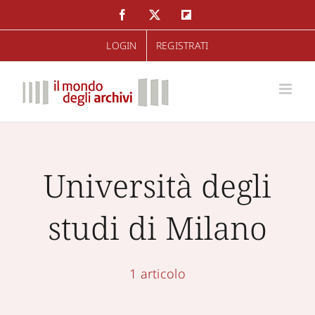
Salta
Facebook
Twitter
Flipboard
al
LOGIN
REGISTRATI
contenuto
Università degli
studi di Milano
1 articolo