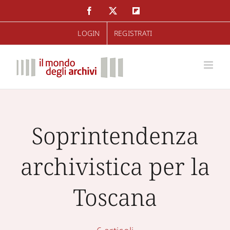
Salta
Facebook
Twitter
Flipboard
al
LOGIN
REGISTRATI
contenuto
Soprintendenza
archivistica per la
Toscana