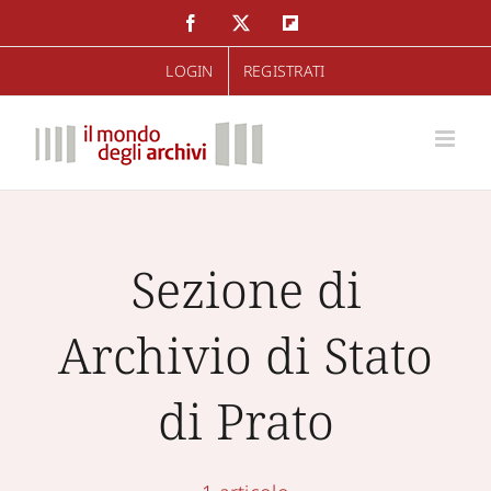
Salta
Facebook
Twitter
Flipboard
al
LOGIN
REGISTRATI
contenuto
Sezione di
Archivio di Stato
di Prato