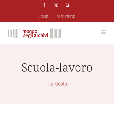
Salta
Facebook
Twitter
Flipboard
al
LOGIN
REGISTRATI
contenuto
Scuola-lavoro
1 articolo