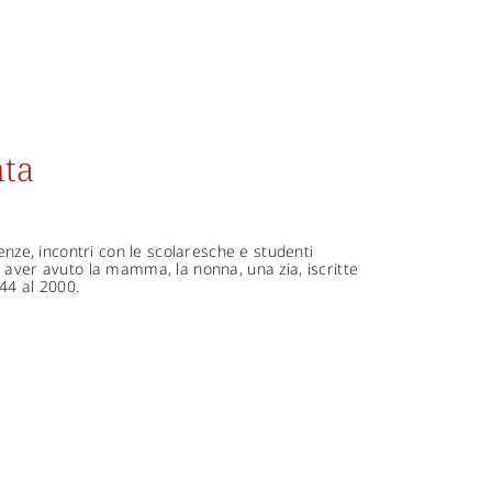
nta
enze, incontri con le scolaresche e studenti
 di aver avuto la mamma, la nonna, una zia, iscritte
944 al 2000.