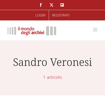
Salta
Facebook
Twitter
Flipboard
al
LOGIN
REGISTRATI
contenuto
Sandro Veronesi
1 articolo