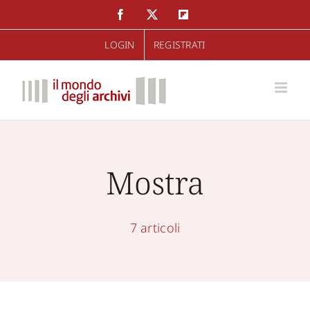
Salta
Facebook
Twitter
Flipboard
al
LOGIN
REGISTRATI
contenuto
Mostra
7 articoli