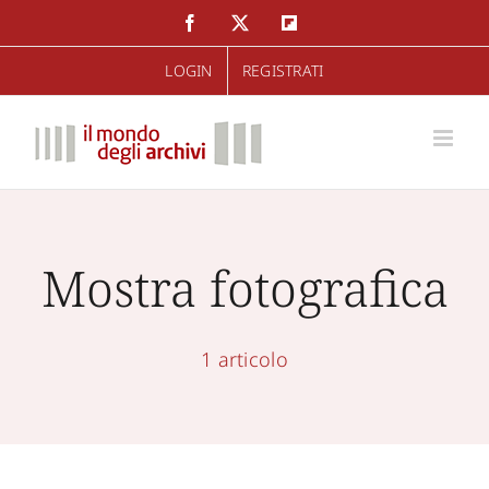
Salta
Facebook
Twitter
Flipboard
al
LOGIN
REGISTRATI
contenuto
Mostra fotografica
1 articolo