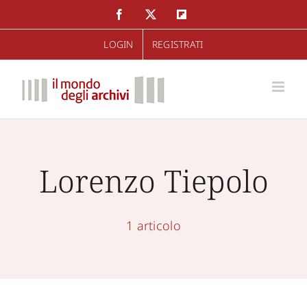
Salta
Facebook
Twitter
Flipboard
al
LOGIN
REGISTRATI
contenuto
Lorenzo Tiepolo
1 articolo