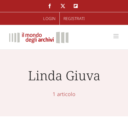
Salta
Facebook
Twitter
Flipboard
al
LOGIN
REGISTRATI
contenuto
Linda Giuva
1 articolo