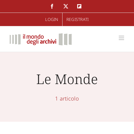
Salta
Facebook
Twitter
Flipboard
al
LOGIN
REGISTRATI
contenuto
Le Monde
1 articolo