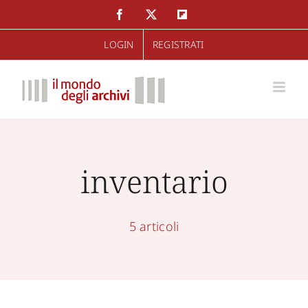
Salta
Facebook
Twitter
Flipboard
al
LOGIN
REGISTRATI
contenuto
inventario
5 articoli