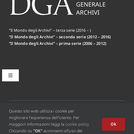
“Il Mondo degli Archivi” – terza serie (2016 – )
“Il Mondo degli Archivi” – seconda serie (2012 – 2016)
“Il Mondo degli Archivi” – prima serie (2006 – 2012)
Toggle
Navigation
Il primo editoriale MdA: la Mission
Disclaimer
© 2012 - 2026 • Copyright © 2016 Il Mondo Degli Archivi
Questo sito web utilizza i cookie per
Online - ISSN 2284-0494
migliorare l'esperienza dell'utente. Per
maggiori informazioni leggi la
cookie policy
.
Ok
Privacy Policy
Cliccando su
"OK"
acconsenti all’uso dei