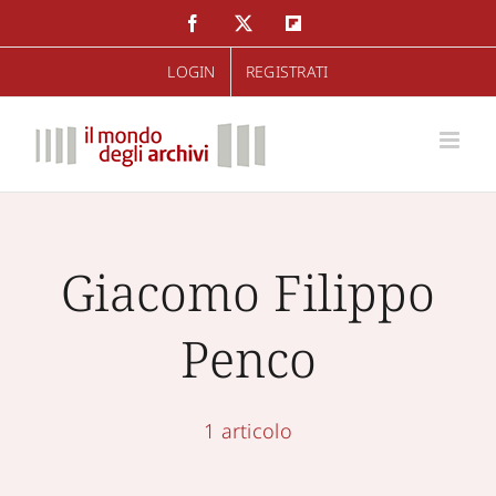
Salta
Facebook
Twitter
Flipboard
al
LOGIN
REGISTRATI
contenuto
Giacomo Filippo
Penco
1 articolo