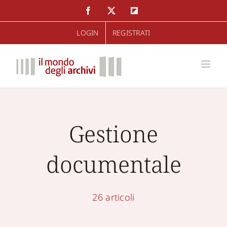
Salta
Facebook
Twitter
Flipboard
al
LOGIN
REGISTRATI
contenuto
Gestione
documentale
26 articoli