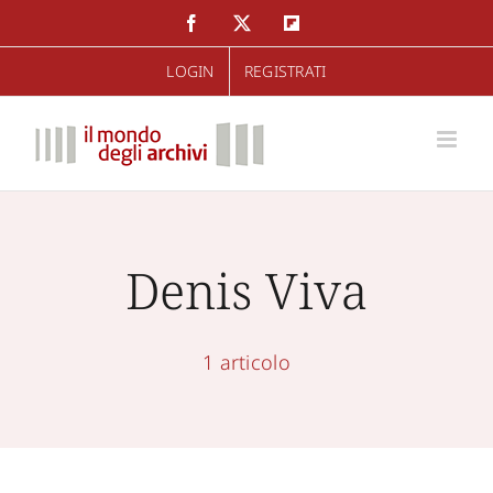
Salta
Facebook
Twitter
Flipboard
al
LOGIN
REGISTRATI
contenuto
Denis Viva
1 articolo