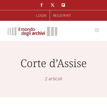
Salta
Facebook
Twitter
Flipboard
al
LOGIN
REGISTRATI
contenuto
Corte d’Assise
2 articoli