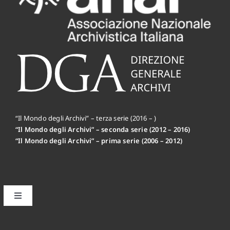
“Il Mondo degli Archivi” – terza serie (2016 – )
“Il Mondo degli Archivi” – seconda serie (2012 – 2016)
“Il Mondo degli Archivi” – prima serie (2006 – 2012)
Toggle
Navigation
Il primo editoriale MdA: la Mission