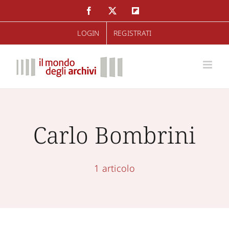
Salta
Facebook
Twitter
Flipboard
al
LOGIN
REGISTRATI
contenuto
Carlo Bombrini
1 articolo