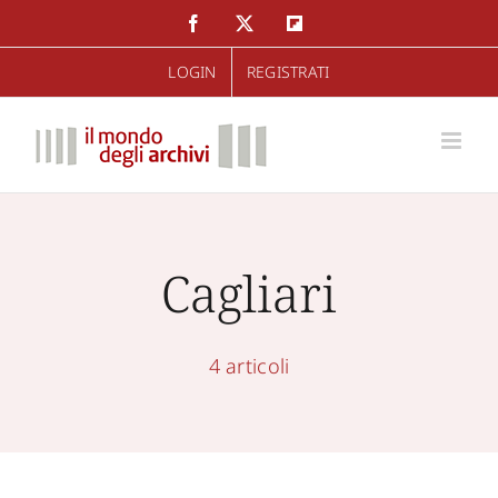
Salta
Facebook
Twitter
Flipboard
al
LOGIN
REGISTRATI
contenuto
Cagliari
4 articoli