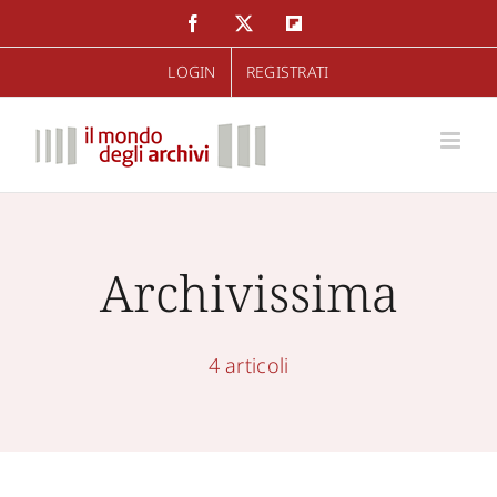
Salta
Facebook
Twitter
Flipboard
al
LOGIN
REGISTRATI
contenuto
Archivissima
4 articoli