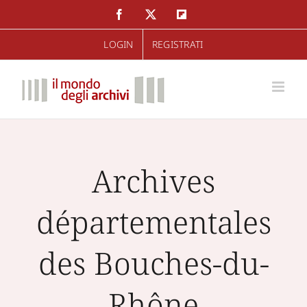
Salta
Facebook
Twitter
Flipboard
al
LOGIN
REGISTRATI
contenuto
Archives
départementales
des Bouches-du-
Rhône