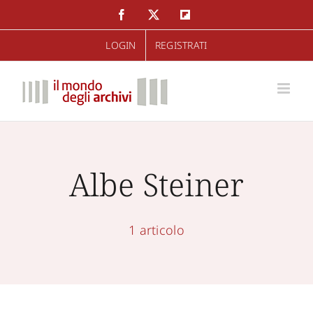
Salta
Facebook
Twitter
Flipboard
al
LOGIN
REGISTRATI
contenuto
Albe Steiner
1 articolo