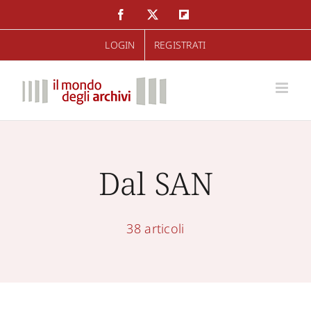
Salta
Facebook
Twitter
Flipboard
al
LOGIN
REGISTRATI
contenuto
Dal SAN
38 articoli